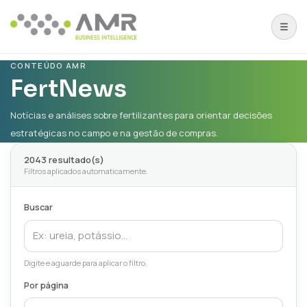
CONTEÚDO AMR
FertNews
Notícias e análises sobre fertilizantes para orientar decisões
estratégicas no campo e na gestão de compras.
2043
resultado(s)
Filtros aplicados automaticamente.
Buscar
Digite e aguarde para aplicar o filtro.
Por página