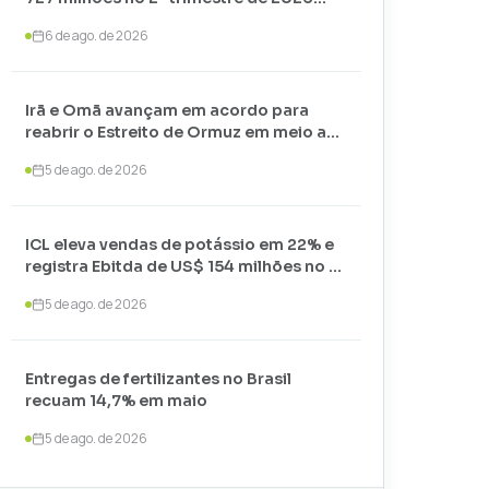
com alta nos preços
6 de ago. de 2026
Irã e Omã avançam em acordo para
reabrir o Estreito de Ormuz em meio a
negociações com os EUA
5 de ago. de 2026
ICL eleva vendas de potássio em 22% e
registra Ebitda de US$ 154 milhões no 2º
trimestre de 2026
5 de ago. de 2026
Entregas de fertilizantes no Brasil
recuam 14,7% em maio
5 de ago. de 2026