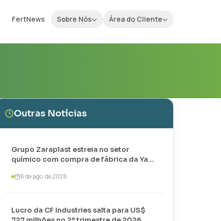
FertNews
Sobre Nós
Área do Cliente
Outras Notícias
Grupo Zaraplast estreia no setor
químico com compra de fábrica da Yara
em Paulínia
6 de ago. de 2026
Lucro da CF Industries salta para US$
727 milhões no 2º trimestre de 2026