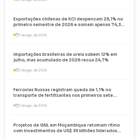
Exportações chilenas de KCl despencam 28,1% no
primeiro semestre de 2026 e somam apenas 74,3
mil toneladas
7 de ago. de 2026
Importações brasileiras de ureia sobem 12% em
julho, mas acumulado de 2026 recua 24,7%
7 de ago. de 2026
Ferrovias Russas registram queda de 1,1% no
transporte de fertilizantes nos primeiros sete
meses de 2026
7 de ago. de 2026
Projetos de GNL em Moçambique retomam ritmo
com investimentos de US$ 35 bilhões liderados
por TotalEnergies e ExxonMobil