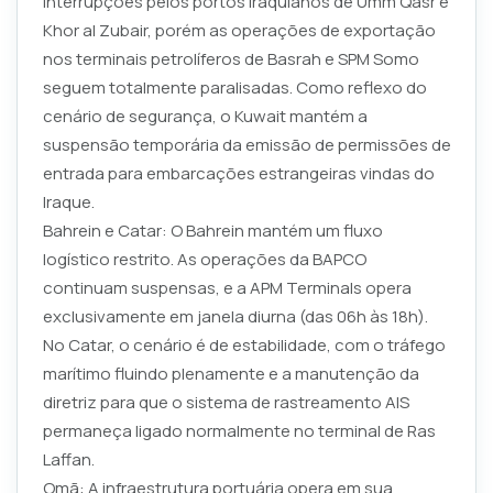
interrupções pelos portos iraquianos de Umm Qasr e
Khor al Zubair, porém as operações de exportação
nos terminais petrolíferos de Basrah e SPM Somo
seguem totalmente paralisadas. Como reflexo do
cenário de segurança, o Kuwait mantém a
suspensão temporária da emissão de permissões de
entrada para embarcações estrangeiras vindas do
Iraque.
Bahrein e Catar: O Bahrein mantém um fluxo
logístico restrito. As operações da BAPCO
continuam suspensas, e a APM Terminals opera
exclusivamente em janela diurna (das 06h às 18h).
No Catar, o cenário é de estabilidade, com o tráfego
marítimo fluindo plenamente e a manutenção da
diretriz para que o sistema de rastreamento AIS
permaneça ligado normalmente no terminal de Ras
Laffan.
Omã: A infraestrutura portuária opera em sua