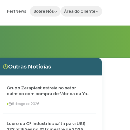
FertNews
Sobre Nós
Área do Cliente
Outras Notícias
Grupo Zaraplast estreia no setor
químico com compra de fábrica da Yara
em Paulínia
6 de ago. de 2026
Lucro da CF Industries salta para US$
727 milhões no 2º trimestre de 2026