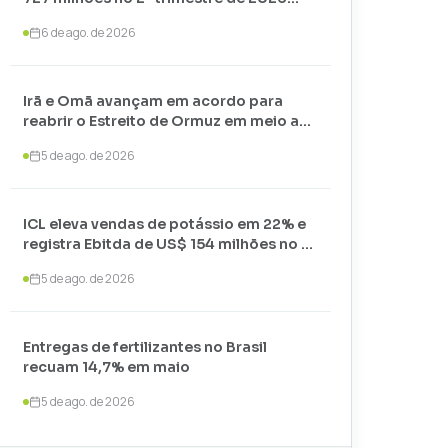
com alta nos preços
6 de ago. de 2026
Irã e Omã avançam em acordo para
reabrir o Estreito de Ormuz em meio a
negociações com os EUA
5 de ago. de 2026
ICL eleva vendas de potássio em 22% e
registra Ebitda de US$ 154 milhões no 2º
trimestre de 2026
5 de ago. de 2026
Entregas de fertilizantes no Brasil
recuam 14,7% em maio
5 de ago. de 2026