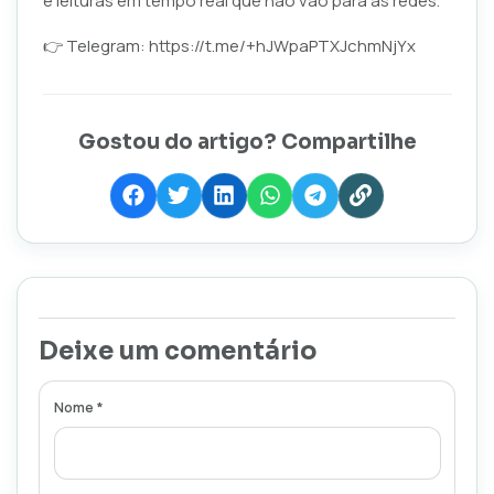
e leituras em tempo real que não vão para as redes.
👉 Telegram:
https://t.me/+hJWpaPTXJchmNjYx
Gostou do artigo? Compartilhe
Deixe um comentário
Nome *