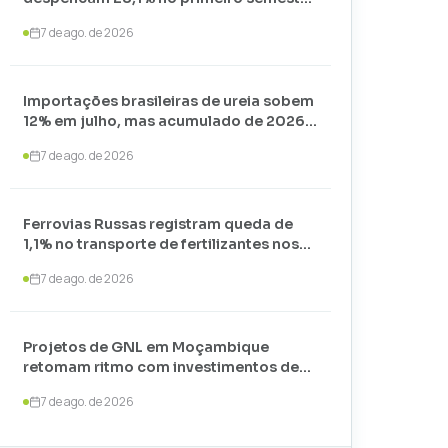
de 2026 e somam apenas 74,3 mil
7 de ago. de 2026
toneladas
Importações brasileiras de ureia sobem
12% em julho, mas acumulado de 2026
recua 24,7%
7 de ago. de 2026
Ferrovias Russas registram queda de
1,1% no transporte de fertilizantes nos
primeiros sete meses de 2026
7 de ago. de 2026
Projetos de GNL em Moçambique
retomam ritmo com investimentos de
US$ 35 bilhões liderados por
7 de ago. de 2026
TotalEnergies e ExxonMobil