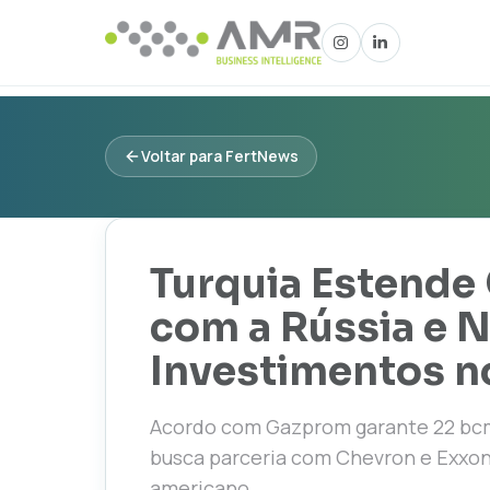
Voltar para FertNews
Turquia Estende
com a Rússia e 
Investimentos n
Acordo com Gazprom garante 22 bcm
busca parceria com Chevron e Exxon
americano.