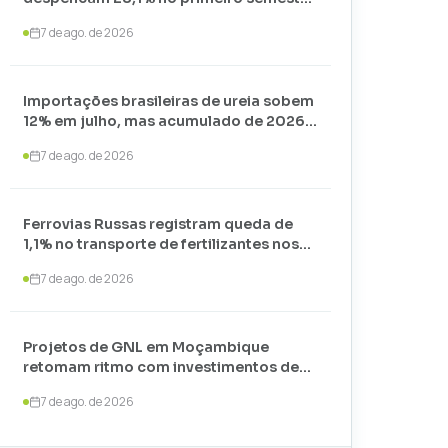
de 2026 e somam apenas 74,3 mil
7 de ago. de 2026
toneladas
Importações brasileiras de ureia sobem
12% em julho, mas acumulado de 2026
recua 24,7%
7 de ago. de 2026
Ferrovias Russas registram queda de
1,1% no transporte de fertilizantes nos
primeiros sete meses de 2026
7 de ago. de 2026
Projetos de GNL em Moçambique
retomam ritmo com investimentos de
US$ 35 bilhões liderados por
7 de ago. de 2026
TotalEnergies e ExxonMobil