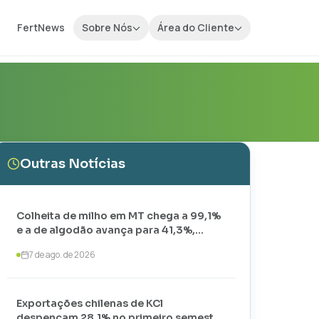
FertNews
Sobre Nós
Área do Cliente
Outras Notícias
Colheita de milho em MT chega a 99,1%
e a de algodão avança para 41,3%,
aponta IMEA
7 de ago. de 2026
Exportações chilenas de KCl
despencam 28,1% no primeiro semestre