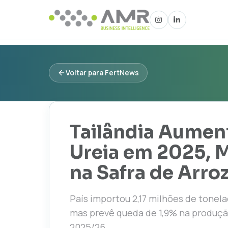
Voltar para FertNews
Tailândia Aumen
Ureia em 2025, 
na Safra de Arro
País importou 2,17 milhões de tonelad
mas prevê queda de 1,9% na produçã
2025/26.