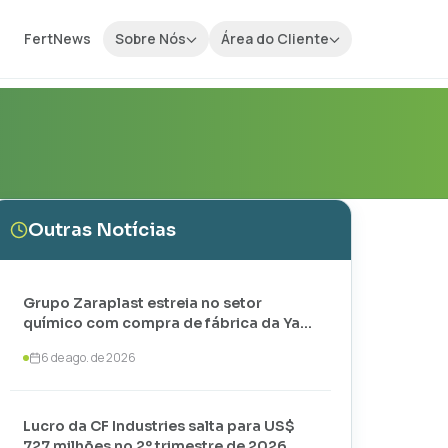
FertNews
Sobre Nós
Área do Cliente
Outras Notícias
Grupo Zaraplast estreia no setor
químico com compra de fábrica da Yara
em Paulínia
6 de ago. de 2026
Lucro da CF Industries salta para US$
727 milhões no 2º trimestre de 2026