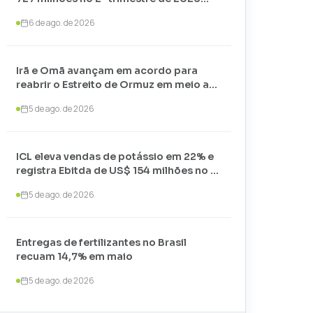
com alta nos preços
6 de ago. de 2026
Irã e Omã avançam em acordo para
reabrir o Estreito de Ormuz em meio a
negociações com os EUA
5 de ago. de 2026
ICL eleva vendas de potássio em 22% e
registra Ebitda de US$ 154 milhões no 2º
trimestre de 2026
5 de ago. de 2026
Entregas de fertilizantes no Brasil
recuam 14,7% em maio
5 de ago. de 2026