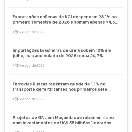
Exportações chilenas de KCl despencam 28,1% no
primeiro semestre de 2026 e somam apenas 74,3
mil toneladas
7 de ago. de 2026
Importações brasileiras de ureia sobem 12% em
julho, mas acumulado de 2026 recua 24,7%
7 de ago. de 2026
Ferrovias Russas registram queda de 1,1% no
transporte de fertilizantes nos primeiros sete
meses de 2026
7 de ago. de 2026
Projetos de GNL em Moçambique retomam ritmo
com investimentos de US$ 35 bilhões liderados
por TotalEnergies e ExxonMobil