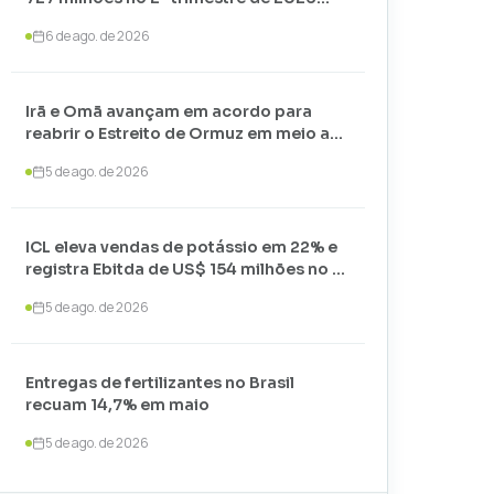
com alta nos preços
6 de ago. de 2026
Irã e Omã avançam em acordo para
reabrir o Estreito de Ormuz em meio a
negociações com os EUA
5 de ago. de 2026
ICL eleva vendas de potássio em 22% e
registra Ebitda de US$ 154 milhões no 2º
trimestre de 2026
5 de ago. de 2026
Entregas de fertilizantes no Brasil
recuam 14,7% em maio
5 de ago. de 2026