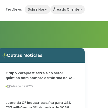
FertNews
Sobre Nós
Área do Cliente
Outras Notícias
Grupo Zaraplast estreia no setor
químico com compra de fábrica da Yara
em Paulínia
6 de ago. de 2026
Lucro da CF Industries salta para US$
727 milhões no 2º trimestre de 2026