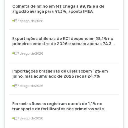
Colheita de milho em MT chega a 99,1% e a de
algodão avança para 41,3%, aponta IMEA
7 de ago. de 2026
Exportações chilenas de KCl despencam 28,1% no
primeiro semestre de 2026 e somam apenas 74,3
mil toneladas
7 de ago. de 2026
Importações brasileiras de ureia sobem 12% em
julho, mas acumulado de 2026 recua 24,7%
7 de ago. de 2026
Ferrovias Russas registram queda de 1,1% no
transporte de fertilizantes nos primeiros sete
meses de 2026
7 de ago. de 2026