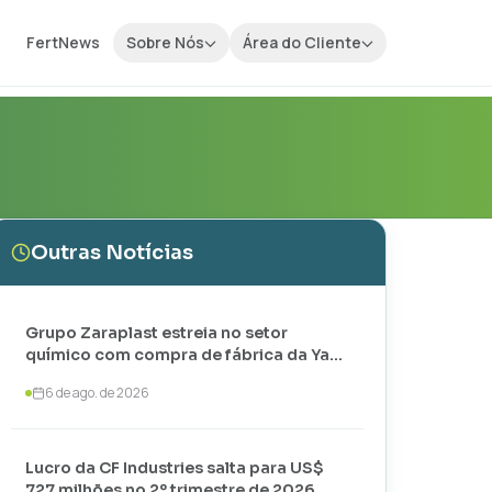
FertNews
Sobre Nós
Área do Cliente
Outras Notícias
Grupo Zaraplast estreia no setor
químico com compra de fábrica da Yara
em Paulínia
6 de ago. de 2026
Lucro da CF Industries salta para US$
727 milhões no 2º trimestre de 2026