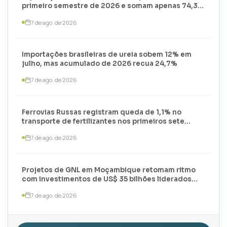
primeiro semestre de 2026 e somam apenas 74,3
mil toneladas
7 de ago. de 2026
Importações brasileiras de ureia sobem 12% em
julho, mas acumulado de 2026 recua 24,7%
7 de ago. de 2026
Ferrovias Russas registram queda de 1,1% no
transporte de fertilizantes nos primeiros sete
meses de 2026
7 de ago. de 2026
Projetos de GNL em Moçambique retomam ritmo
com investimentos de US$ 35 bilhões liderados
por TotalEnergies e ExxonMobil
7 de ago. de 2026