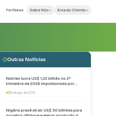
FertNews
Sobre Nós
Área do Cliente
Outras Notícias
Nutrien lucra US$ 1,22 bilhão no 2º
trimestre de 2026 impulsionada por
vendas recordes de potássio
6 de ago. de 2026
Nigéria prevê atrair US$ 30 bilhões para
projetos offshore e elevar produção de