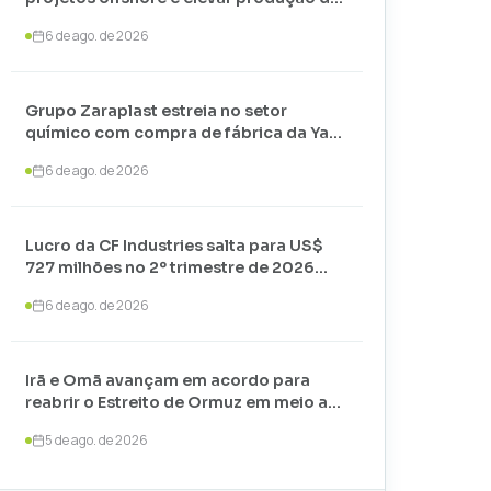
petróleo até 2030
6 de ago. de 2026
Grupo Zaraplast estreia no setor
químico com compra de fábrica da Yara
em Paulínia
6 de ago. de 2026
Lucro da CF Industries salta para US$
727 milhões no 2º trimestre de 2026
com alta nos preços
6 de ago. de 2026
Irã e Omã avançam em acordo para
reabrir o Estreito de Ormuz em meio a
negociações com os EUA
5 de ago. de 2026