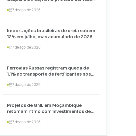
de 2026 e somam apenas 74,3 mil
7 de ago. de 2026
toneladas
Importações brasileiras de ureia sobem
12% em julho, mas acumulado de 2026
recua 24,7%
7 de ago. de 2026
Ferrovias Russas registram queda de
1,1% no transporte de fertilizantes nos
primeiros sete meses de 2026
7 de ago. de 2026
Projetos de GNL em Moçambique
retomam ritmo com investimentos de
US$ 35 bilhões liderados por
7 de ago. de 2026
TotalEnergies e ExxonMobil