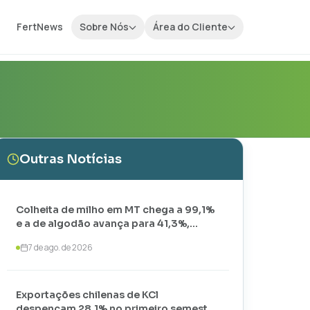
FertNews
Sobre Nós
Área do Cliente
Outras Notícias
Colheita de milho em MT chega a 99,1%
e a de algodão avança para 41,3%,
aponta IMEA
7 de ago. de 2026
Exportações chilenas de KCl
despencam 28,1% no primeiro semestre