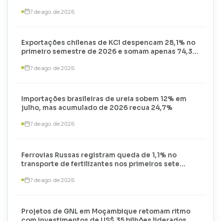
7 de ago. de 2026
Exportações chilenas de KCl despencam 28,1% no
primeiro semestre de 2026 e somam apenas 74,3
mil toneladas
7 de ago. de 2026
Importações brasileiras de ureia sobem 12% em
julho, mas acumulado de 2026 recua 24,7%
7 de ago. de 2026
Ferrovias Russas registram queda de 1,1% no
transporte de fertilizantes nos primeiros sete
meses de 2026
7 de ago. de 2026
Projetos de GNL em Moçambique retomam ritmo
com investimentos de US$ 35 bilhões liderados