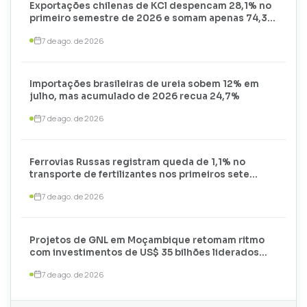
Exportações chilenas de KCl despencam 28,1% no
primeiro semestre de 2026 e somam apenas 74,3
mil toneladas
7 de ago. de 2026
Importações brasileiras de ureia sobem 12% em
julho, mas acumulado de 2026 recua 24,7%
7 de ago. de 2026
Ferrovias Russas registram queda de 1,1% no
transporte de fertilizantes nos primeiros sete
meses de 2026
7 de ago. de 2026
Projetos de GNL em Moçambique retomam ritmo
com investimentos de US$ 35 bilhões liderados
por TotalEnergies e ExxonMobil
7 de ago. de 2026