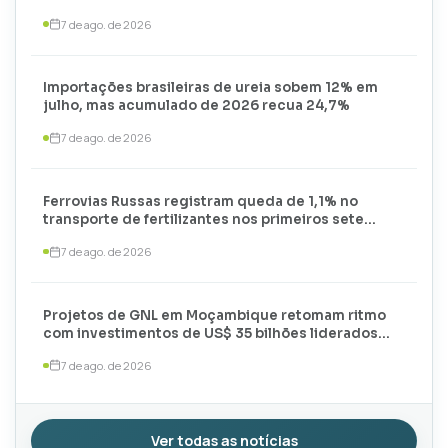
mil toneladas
7 de ago. de 2026
Importações brasileiras de ureia sobem 12% em
julho, mas acumulado de 2026 recua 24,7%
7 de ago. de 2026
Ferrovias Russas registram queda de 1,1% no
transporte de fertilizantes nos primeiros sete
meses de 2026
7 de ago. de 2026
Projetos de GNL em Moçambique retomam ritmo
com investimentos de US$ 35 bilhões liderados
por TotalEnergies e ExxonMobil
7 de ago. de 2026
Ver todas as notícias