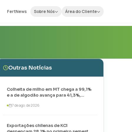
FertNews
Sobre Nós
Área do Cliente
Outras Notícias
Colheita de milho em MT chega a 99,1%
e a de algodão avança para 41,3%,
aponta IMEA
7 de ago. de 2026
Exportações chilenas de KCl
despencam 28,1% no primeiro semestre