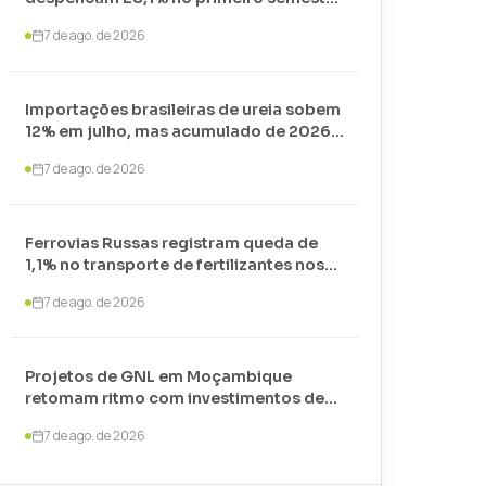
de 2026 e somam apenas 74,3 mil
7 de ago. de 2026
toneladas
Importações brasileiras de ureia sobem
12% em julho, mas acumulado de 2026
recua 24,7%
7 de ago. de 2026
Ferrovias Russas registram queda de
1,1% no transporte de fertilizantes nos
primeiros sete meses de 2026
7 de ago. de 2026
Projetos de GNL em Moçambique
retomam ritmo com investimentos de
US$ 35 bilhões liderados por
7 de ago. de 2026
TotalEnergies e ExxonMobil