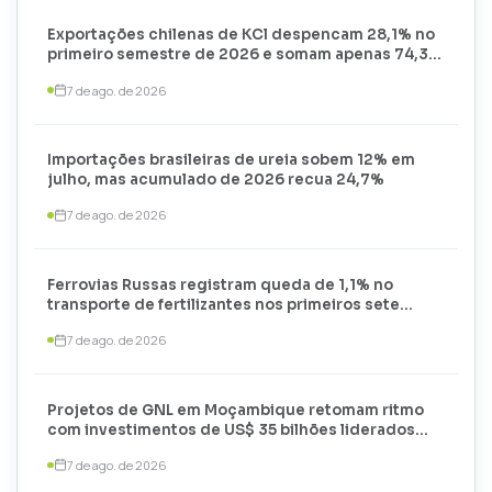
Exportações chilenas de KCl despencam 28,1% no
primeiro semestre de 2026 e somam apenas 74,3
mil toneladas
7 de ago. de 2026
Importações brasileiras de ureia sobem 12% em
julho, mas acumulado de 2026 recua 24,7%
7 de ago. de 2026
Ferrovias Russas registram queda de 1,1% no
transporte de fertilizantes nos primeiros sete
meses de 2026
7 de ago. de 2026
Projetos de GNL em Moçambique retomam ritmo
com investimentos de US$ 35 bilhões liderados
por TotalEnergies e ExxonMobil
7 de ago. de 2026