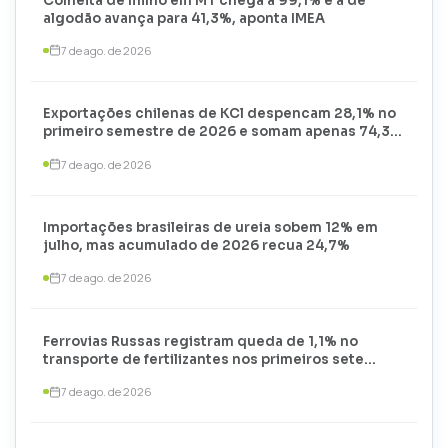
Colheita de milho em MT chega a 99,1% e a de
algodão avança para 41,3%, aponta IMEA
7 de ago. de 2026
Exportações chilenas de KCl despencam 28,1% no
primeiro semestre de 2026 e somam apenas 74,3
mil toneladas
7 de ago. de 2026
Importações brasileiras de ureia sobem 12% em
julho, mas acumulado de 2026 recua 24,7%
7 de ago. de 2026
Ferrovias Russas registram queda de 1,1% no
transporte de fertilizantes nos primeiros sete
meses de 2026
7 de ago. de 2026