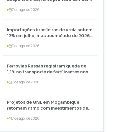
de 2026 e somam apenas 74,3 mil
7 de ago. de 2026
toneladas
Importações brasileiras de ureia sobem
12% em julho, mas acumulado de 2026
recua 24,7%
7 de ago. de 2026
Ferrovias Russas registram queda de
1,1% no transporte de fertilizantes nos
primeiros sete meses de 2026
7 de ago. de 2026
Projetos de GNL em Moçambique
retomam ritmo com investimentos de
US$ 35 bilhões liderados por
7 de ago. de 2026
TotalEnergies e ExxonMobil