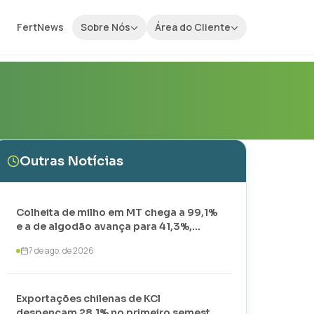
FertNews
Sobre Nós
Área do Cliente
Outras Notícias
Colheita de milho em MT chega a 99,1%
e a de algodão avança para 41,3%,
aponta IMEA
7 de ago. de 2026
Exportações chilenas de KCl
despencam 28,1% no primeiro semestre