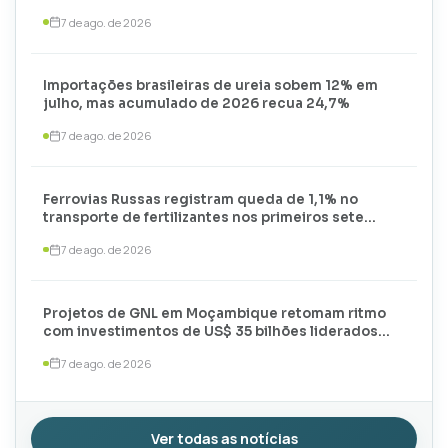
mil toneladas
7 de ago. de 2026
Importações brasileiras de ureia sobem 12% em
julho, mas acumulado de 2026 recua 24,7%
7 de ago. de 2026
Ferrovias Russas registram queda de 1,1% no
transporte de fertilizantes nos primeiros sete
meses de 2026
7 de ago. de 2026
Projetos de GNL em Moçambique retomam ritmo
com investimentos de US$ 35 bilhões liderados
por TotalEnergies e ExxonMobil
7 de ago. de 2026
Ver todas as notícias