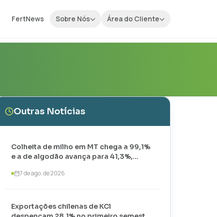
FertNews
Sobre Nós
Área do Cliente
Outras Notícias
Colheita de milho em MT chega a 99,1%
e a de algodão avança para 41,3%,
aponta IMEA
7 de ago. de 2026
Exportações chilenas de KCl
despencam 28,1% no primeiro semestre