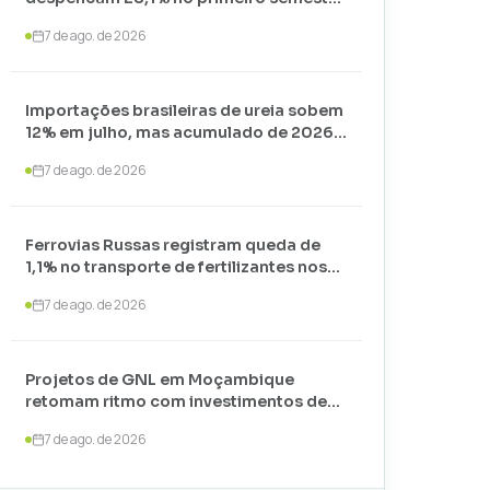
de 2026 e somam apenas 74,3 mil
7 de ago. de 2026
toneladas
Importações brasileiras de ureia sobem
12% em julho, mas acumulado de 2026
recua 24,7%
7 de ago. de 2026
Ferrovias Russas registram queda de
1,1% no transporte de fertilizantes nos
primeiros sete meses de 2026
7 de ago. de 2026
Projetos de GNL em Moçambique
retomam ritmo com investimentos de
US$ 35 bilhões liderados por
7 de ago. de 2026
TotalEnergies e ExxonMobil