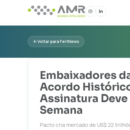
Voltar para FertNews
Embaixadores d
Acordo Históric
Assinatura Deve
Semana
Pacto cria mercado de US$ 22 trilhõ