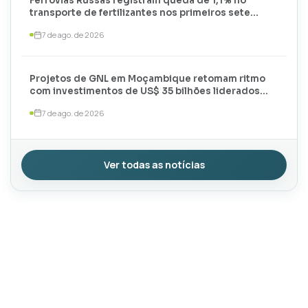
Ferrovias Russas registram queda de 1,1% no
transporte de fertilizantes nos primeiros sete
meses de 2026
7 de ago. de 2026
Projetos de GNL em Moçambique retomam ritmo
com investimentos de US$ 35 bilhões liderados
por TotalEnergies e ExxonMobil
7 de ago. de 2026
Ver todas as notícias