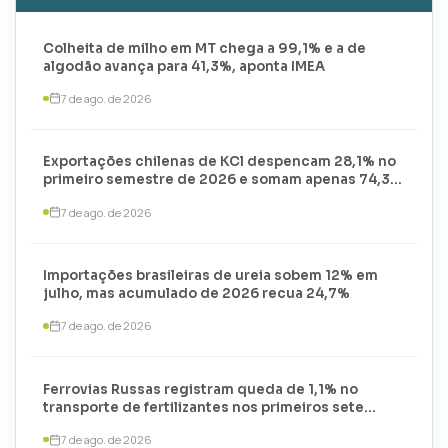
Colheita de milho em MT chega a 99,1% e a de
algodão avança para 41,3%, aponta IMEA
7 de ago. de 2026
Exportações chilenas de KCl despencam 28,1% no
primeiro semestre de 2026 e somam apenas 74,3
mil toneladas
7 de ago. de 2026
Importações brasileiras de ureia sobem 12% em
julho, mas acumulado de 2026 recua 24,7%
7 de ago. de 2026
Ferrovias Russas registram queda de 1,1% no
transporte de fertilizantes nos primeiros sete
meses de 2026
7 de ago. de 2026