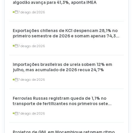
algodão avança para 41,3%, aponta IMEA
7 de ago. de 2026
Exportações chilenas de KCl despencam 28,1% no
primeiro semestre de 2026 e somam apenas 74,3
mil toneladas
7 de ago. de 2026
Importações brasileiras de ureia sobem 12% em
julho, mas acumulado de 2026 recua 24,7%
7 de ago. de 2026
Ferrovias Russas registram queda de 1,1% no
transporte de fertilizantes nos primeiros sete
meses de 2026
7 de ago. de 2026
Projetos de GNL em Moçambique retomam ritmo