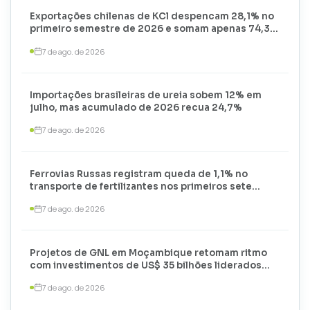
Exportações chilenas de KCl despencam 28,1% no
primeiro semestre de 2026 e somam apenas 74,3
mil toneladas
7 de ago. de 2026
Importações brasileiras de ureia sobem 12% em
julho, mas acumulado de 2026 recua 24,7%
7 de ago. de 2026
Ferrovias Russas registram queda de 1,1% no
transporte de fertilizantes nos primeiros sete
meses de 2026
7 de ago. de 2026
Projetos de GNL em Moçambique retomam ritmo
com investimentos de US$ 35 bilhões liderados
por TotalEnergies e ExxonMobil
7 de ago. de 2026