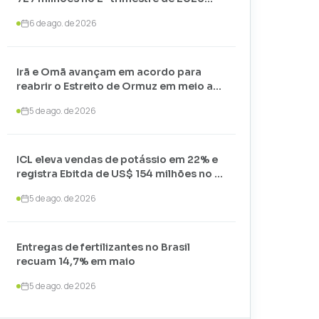
com alta nos preços
6 de ago. de 2026
Irã e Omã avançam em acordo para
reabrir o Estreito de Ormuz em meio a
negociações com os EUA
5 de ago. de 2026
ICL eleva vendas de potássio em 22% e
registra Ebitda de US$ 154 milhões no 2º
trimestre de 2026
5 de ago. de 2026
Entregas de fertilizantes no Brasil
recuam 14,7% em maio
5 de ago. de 2026