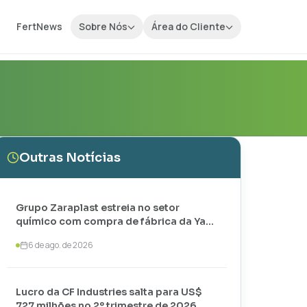
FertNews
Sobre Nós
Área do Cliente
Outras Notícias
Grupo Zaraplast estreia no setor
químico com compra de fábrica da Yara
em Paulínia
6 de ago. de 2026
Lucro da CF Industries salta para US$
727 milhões no 2º trimestre de 2026