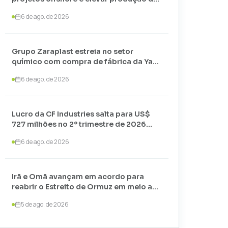
petróleo até 2030
6 de ago. de 2026
Grupo Zaraplast estreia no setor
químico com compra de fábrica da Yara
em Paulínia
6 de ago. de 2026
Lucro da CF Industries salta para US$
727 milhões no 2º trimestre de 2026
com alta nos preços
6 de ago. de 2026
Irã e Omã avançam em acordo para
reabrir o Estreito de Ormuz em meio a
negociações com os EUA
5 de ago. de 2026