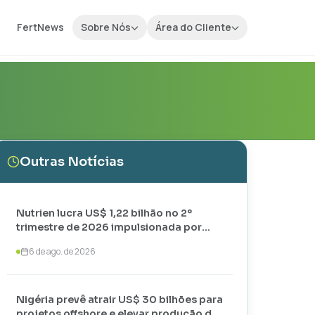
FertNews
Sobre Nós
Área do Cliente
Outras Notícias
Nutrien lucra US$ 1,22 bilhão no 2º
trimestre de 2026 impulsionada por
vendas recordes de potássio
6 de ago. de 2026
Nigéria prevê atrair US$ 30 bilhões para
projetos offshore e elevar produção de