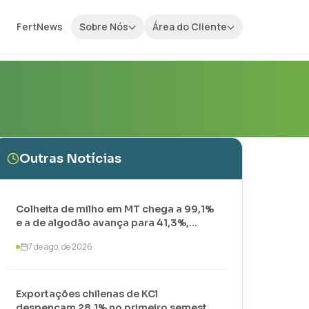
FertNews
Sobre Nós
Área do Cliente
Outras Notícias
Colheita de milho em MT chega a 99,1%
e a de algodão avança para 41,3%,
aponta IMEA
7 de ago. de 2026
Exportações chilenas de KCl
despencam 28,1% no primeiro semestre