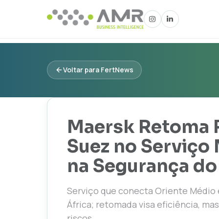
Voltar para FertNews
Maersk Retoma R
Suez no Serviço
na Segurança do
Serviço que conecta Oriente Médio e
África; retomada visa eficiência, m
riscos