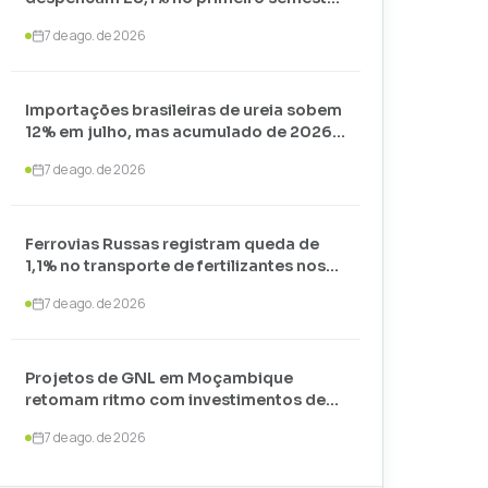
de 2026 e somam apenas 74,3 mil
7 de ago. de 2026
toneladas
Importações brasileiras de ureia sobem
12% em julho, mas acumulado de 2026
recua 24,7%
7 de ago. de 2026
Ferrovias Russas registram queda de
1,1% no transporte de fertilizantes nos
primeiros sete meses de 2026
7 de ago. de 2026
Projetos de GNL em Moçambique
retomam ritmo com investimentos de
US$ 35 bilhões liderados por
7 de ago. de 2026
TotalEnergies e ExxonMobil