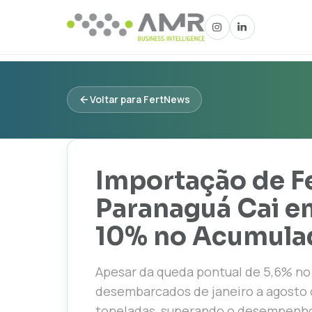
Voltar para FertNews
Importação de Fe
Paranaguá Cai e
10% no Acumula
Apesar da queda pontual de 5,6% no 
desembarcados de janeiro a agosto d
toneladas, superando o desempenho 