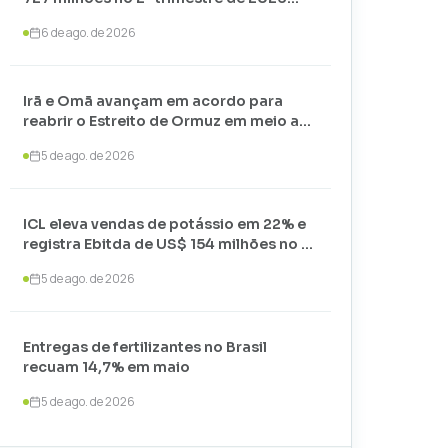
com alta nos preços
6 de ago. de 2026
Irã e Omã avançam em acordo para
reabrir o Estreito de Ormuz em meio a
negociações com os EUA
5 de ago. de 2026
ICL eleva vendas de potássio em 22% e
registra Ebitda de US$ 154 milhões no 2º
trimestre de 2026
5 de ago. de 2026
Entregas de fertilizantes no Brasil
recuam 14,7% em maio
5 de ago. de 2026