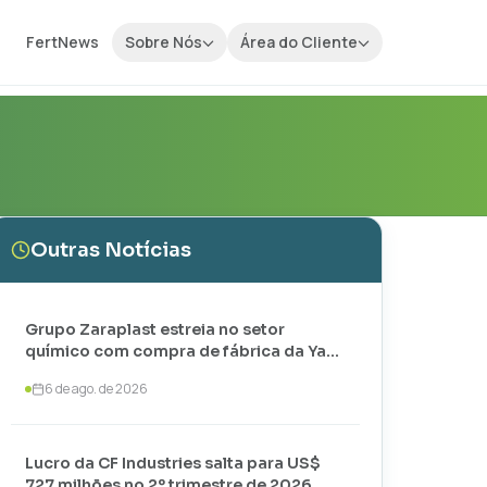
FertNews
Sobre Nós
Área do Cliente
Outras Notícias
Grupo Zaraplast estreia no setor
químico com compra de fábrica da Yara
em Paulínia
6 de ago. de 2026
Lucro da CF Industries salta para US$
727 milhões no 2º trimestre de 2026