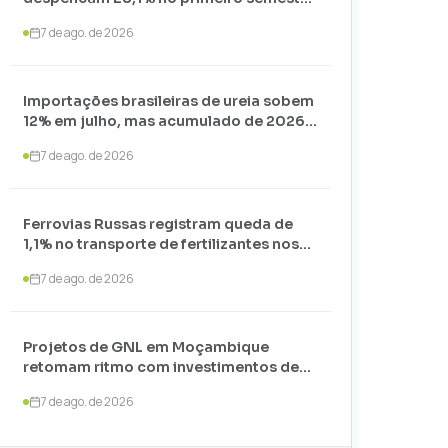
de 2026 e somam apenas 74,3 mil
7 de ago. de 2026
toneladas
Importações brasileiras de ureia sobem
12% em julho, mas acumulado de 2026
recua 24,7%
7 de ago. de 2026
Ferrovias Russas registram queda de
1,1% no transporte de fertilizantes nos
primeiros sete meses de 2026
7 de ago. de 2026
Projetos de GNL em Moçambique
retomam ritmo com investimentos de
US$ 35 bilhões liderados por
7 de ago. de 2026
TotalEnergies e ExxonMobil