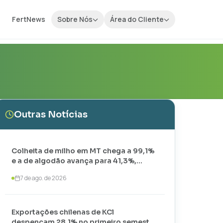
FertNews
Sobre Nós
Área do Cliente
Outras Notícias
Colheita de milho em MT chega a 99,1%
e a de algodão avança para 41,3%,
aponta IMEA
7 de ago. de 2026
Exportações chilenas de KCl
despencam 28,1% no primeiro semestre