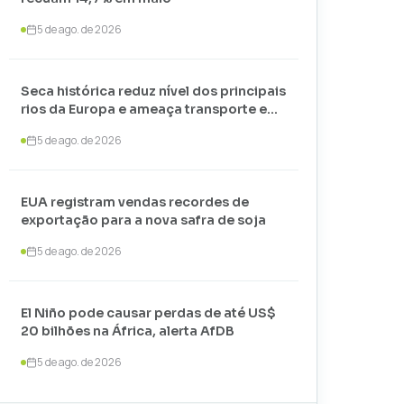
5 de ago. de 2026
Seca histórica reduz nível dos principais
rios da Europa e ameaça transporte e
agricultura
5 de ago. de 2026
EUA registram vendas recordes de
exportação para a nova safra de soja
5 de ago. de 2026
El Niño pode causar perdas de até US$
20 bilhões na África, alerta AfDB
5 de ago. de 2026