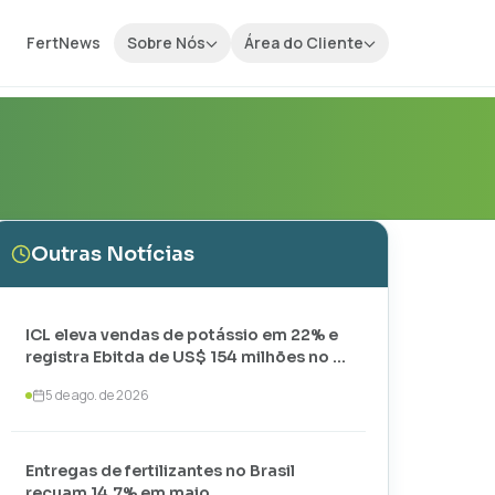
FertNews
Sobre Nós
Área do Cliente
Outras Notícias
ICL eleva vendas de potássio em 22% e
registra Ebitda de US$ 154 milhões no 2º
trimestre de 2026
5 de ago. de 2026
Entregas de fertilizantes no Brasil
recuam 14,7% em maio