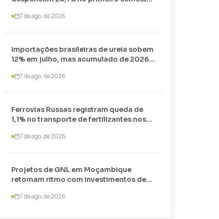
de 2026 e somam apenas 74,3 mil
7 de ago. de 2026
toneladas
Importações brasileiras de ureia sobem
12% em julho, mas acumulado de 2026
recua 24,7%
7 de ago. de 2026
Ferrovias Russas registram queda de
1,1% no transporte de fertilizantes nos
primeiros sete meses de 2026
7 de ago. de 2026
Projetos de GNL em Moçambique
retomam ritmo com investimentos de
US$ 35 bilhões liderados por
7 de ago. de 2026
TotalEnergies e ExxonMobil