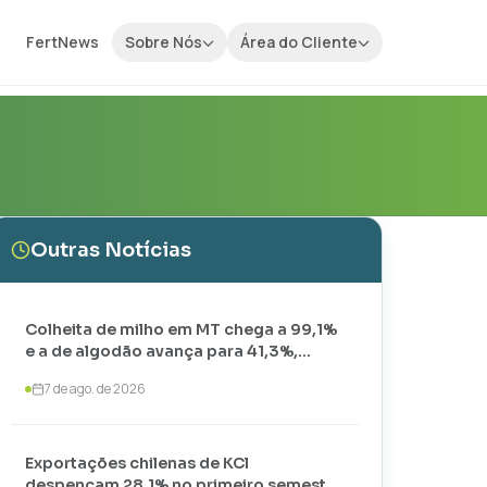
FertNews
Sobre Nós
Área do Cliente
Outras Notícias
Colheita de milho em MT chega a 99,1%
e a de algodão avança para 41,3%,
aponta IMEA
7 de ago. de 2026
Exportações chilenas de KCl
despencam 28,1% no primeiro semestre