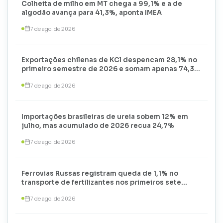
Colheita de milho em MT chega a 99,1% e a de
algodão avança para 41,3%, aponta IMEA
7 de ago. de 2026
Exportações chilenas de KCl despencam 28,1% no
primeiro semestre de 2026 e somam apenas 74,3
mil toneladas
7 de ago. de 2026
Importações brasileiras de ureia sobem 12% em
julho, mas acumulado de 2026 recua 24,7%
7 de ago. de 2026
Ferrovias Russas registram queda de 1,1% no
transporte de fertilizantes nos primeiros sete
meses de 2026
7 de ago. de 2026