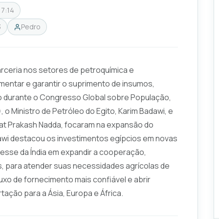
17:14
3
Pedro
parceria nos setores de petroquímica e
imentar e garantir o suprimento de insumos,
 durante o Congresso Global sobre População,
 Ministro de Petróleo do Egito, Karim Badawi, e
 Jagat Prakash Nadda, focaram na expansão do
wi destacou os investimentos egípcios em novas
resse da Índia em expandir a cooperação,
s, para atender suas necessidades agrícolas de
luxo de fornecimento mais confiável e abrir
ação para a Ásia, Europa e África.