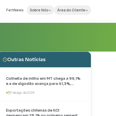
FertNews
Sobre Nós
Área do Cliente
Outras Notícias
Colheita de milho em MT chega a 99,1%
e a de algodão avança para 41,3%,
aponta IMEA
7 de ago. de 2026
Exportações chilenas de KCl
despencam 28,1% no primeiro semestre