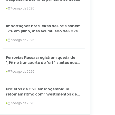
de 2026 e somam apenas 74,3 mil
7 de ago. de 2026
toneladas
Importações brasileiras de ureia sobem
12% em julho, mas acumulado de 2026
recua 24,7%
7 de ago. de 2026
Ferrovias Russas registram queda de
1,1% no transporte de fertilizantes nos
primeiros sete meses de 2026
7 de ago. de 2026
Projetos de GNL em Moçambique
retomam ritmo com investimentos de
US$ 35 bilhões liderados por
7 de ago. de 2026
TotalEnergies e ExxonMobil