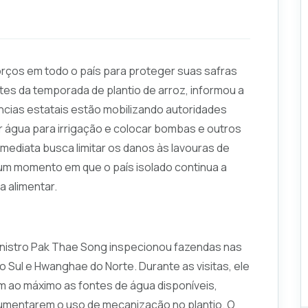
orços em todo o país para proteger suas safras
s da temporada de plantio de arroz, informou a
ências estatais estão mobilizando autoridades
ir água para irrigação e colocar bombas e outros
ediata busca limitar os danos às lavouras de
 um momento em que o país isolado continua a
a alimentar.
inistro Pak Thae Song inspecionou fazendas nas
 Sul e Hwanghae do Norte. Durante as visitas, ele
em ao máximo as fontes de água disponíveis,
aumentarem o uso de mecanização no plantio. O