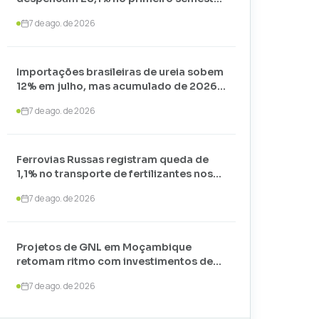
de 2026 e somam apenas 74,3 mil
7 de ago. de 2026
toneladas
Importações brasileiras de ureia sobem
12% em julho, mas acumulado de 2026
recua 24,7%
7 de ago. de 2026
Ferrovias Russas registram queda de
1,1% no transporte de fertilizantes nos
primeiros sete meses de 2026
7 de ago. de 2026
Projetos de GNL em Moçambique
retomam ritmo com investimentos de
US$ 35 bilhões liderados por
7 de ago. de 2026
TotalEnergies e ExxonMobil