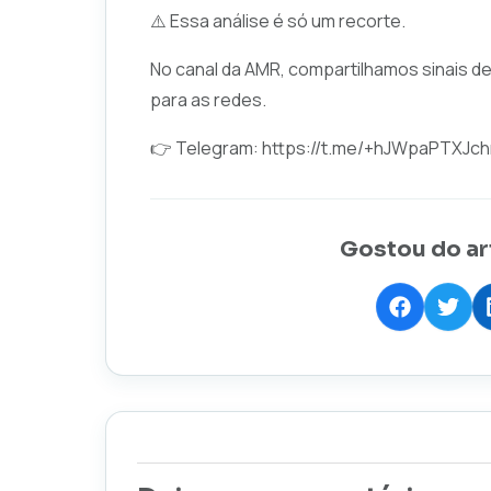
⚠️ Essa análise é só um recorte.
No canal da AMR, compartilhamos sinais d
para as redes.
👉 Telegram:
https://t.me/+hJWpaPTXJc
Gostou do ar