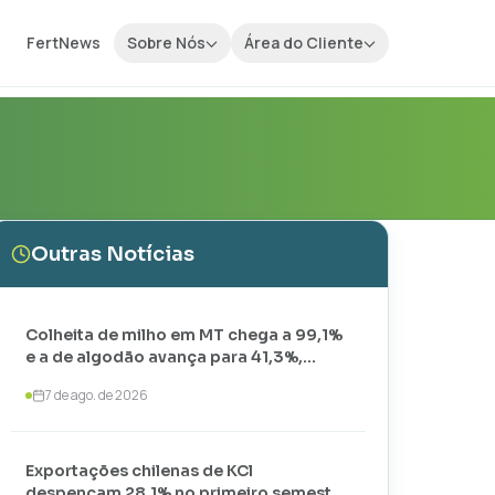
FertNews
Sobre Nós
Área do Cliente
Outras Notícias
Colheita de milho em MT chega a 99,1%
e a de algodão avança para 41,3%,
aponta IMEA
7 de ago. de 2026
Exportações chilenas de KCl
despencam 28,1% no primeiro semestre