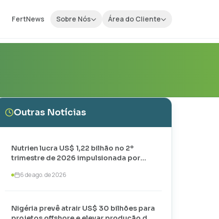
FertNews
Sobre Nós
Área do Cliente
Outras Notícias
Nutrien lucra US$ 1,22 bilhão no 2º
trimestre de 2026 impulsionada por
vendas recordes de potássio
6 de ago. de 2026
Nigéria prevê atrair US$ 30 bilhões para
projetos offshore e elevar produção de