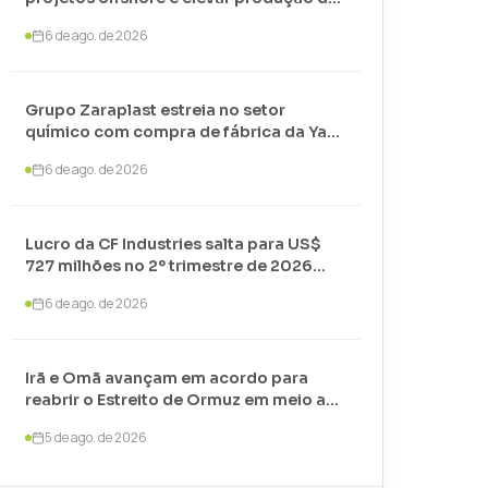
petróleo até 2030
6 de ago. de 2026
Grupo Zaraplast estreia no setor
químico com compra de fábrica da Yara
em Paulínia
6 de ago. de 2026
Lucro da CF Industries salta para US$
727 milhões no 2º trimestre de 2026
com alta nos preços
6 de ago. de 2026
Irã e Omã avançam em acordo para
reabrir o Estreito de Ormuz em meio a
negociações com os EUA
5 de ago. de 2026