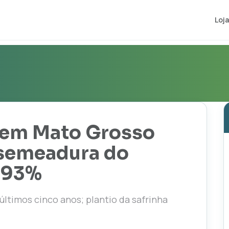
Loja
a em Mato Grosso
 semeadura do
1,93%
ltimos cinco anos; plantio da safrinha
l