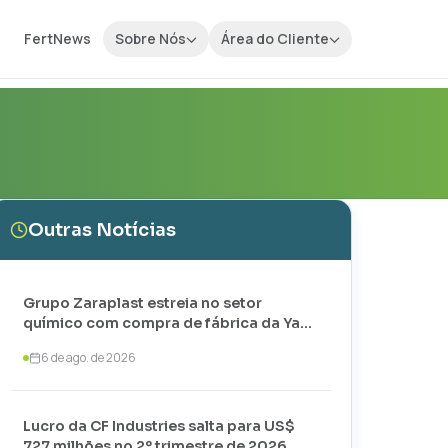
FertNews
Sobre Nós
Área do Cliente
Outras Notícias
Grupo Zaraplast estreia no setor
químico com compra de fábrica da Yara
em Paulínia
6 de ago. de 2026
Lucro da CF Industries salta para US$
727 milhões no 2º trimestre de 2026