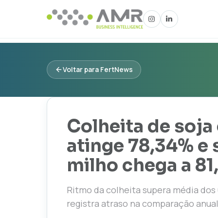
Voltar para FertNews
Colheita de soj
atinge 78,34% e
milho chega a 8
Ritmo da colheita supera média dos ú
registra atraso na comparação anua