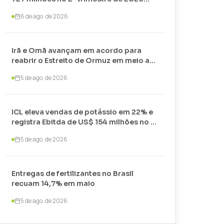
com alta nos preços
6 de ago. de 2026
Irã e Omã avançam em acordo para
reabrir o Estreito de Ormuz em meio a
negociações com os EUA
5 de ago. de 2026
ICL eleva vendas de potássio em 22% e
registra Ebitda de US$ 154 milhões no 2º
trimestre de 2026
5 de ago. de 2026
Entregas de fertilizantes no Brasil
recuam 14,7% em maio
5 de ago. de 2026