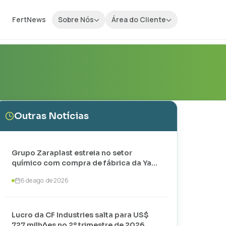
FertNews
Sobre Nós
Área do Cliente
Outras Notícias
Grupo Zaraplast estreia no setor
químico com compra de fábrica da Yara
em Paulínia
6 de ago. de 2026
Lucro da CF Industries salta para US$
727 milhões no 2º trimestre de 2026