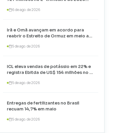
com alta nos preços
6 de ago. de 2026
Irã e Omã avançam em acordo para
reabrir o Estreito de Ormuz em meio a
negociações com os EUA
5 de ago. de 2026
ICL eleva vendas de potássio em 22% e
registra Ebitda de US$ 154 milhões no 2º
trimestre de 2026
5 de ago. de 2026
Entregas de fertilizantes no Brasil
recuam 14,7% em maio
5 de ago. de 2026