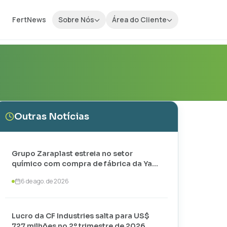
FertNews
Sobre Nós
Área do Cliente
Outras Notícias
Grupo Zaraplast estreia no setor
químico com compra de fábrica da Yara
em Paulínia
6 de ago. de 2026
Lucro da CF Industries salta para US$
727 milhões no 2º trimestre de 2026