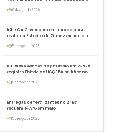
com alta nos preços
6 de ago. de 2026
Irã e Omã avançam em acordo para
reabrir o Estreito de Ormuz em meio a
negociações com os EUA
5 de ago. de 2026
ICL eleva vendas de potássio em 22% e
registra Ebitda de US$ 154 milhões no 2º
trimestre de 2026
5 de ago. de 2026
Entregas de fertilizantes no Brasil
recuam 14,7% em maio
5 de ago. de 2026