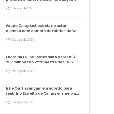
petróleo até 2030
6 de ago. de 2026
Grupo Zaraplast estreia no setor
químico com compra de fábrica da Yara
em Paulínia
6 de ago. de 2026
Lucro da CF Industries salta para US$
727 milhões no 2º trimestre de 2026
com alta nos preços
6 de ago. de 2026
Irã e Omã avançam em acordo para
reabrir o Estreito de Ormuz em meio a
negociações com os EUA
5 de ago. de 2026