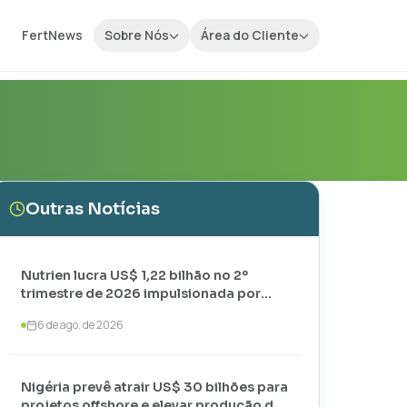
FertNews
Sobre Nós
Área do Cliente
Outras Notícias
Nutrien lucra US$ 1,22 bilhão no 2º
trimestre de 2026 impulsionada por
vendas recordes de potássio
6 de ago. de 2026
Nigéria prevê atrair US$ 30 bilhões para
projetos offshore e elevar produção de