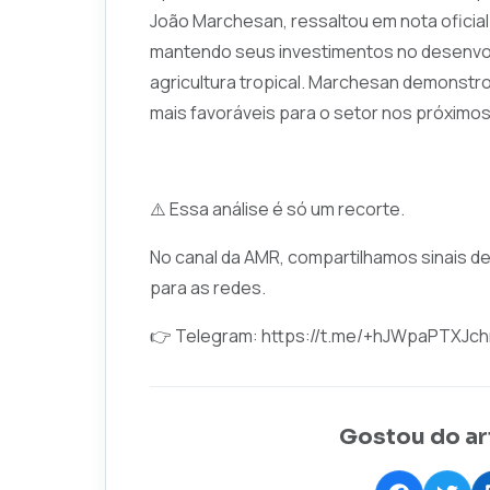
João Marchesan, ressaltou em nota oficia
mantendo seus investimentos no desenvol
agricultura tropical. Marchesan demonstro
mais favoráveis para o setor nos próximos
⚠️ Essa análise é só um recorte.
No canal da AMR, compartilhamos sinais d
para as redes.
👉 Telegram:
https://t.me/+hJWpaPTXJc
Gostou do ar