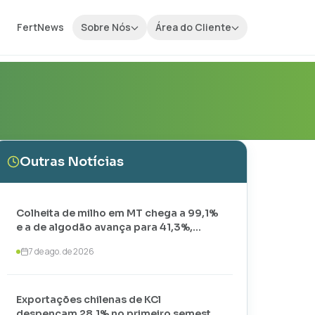
FertNews
Sobre Nós
Área do Cliente
Outras Notícias
Colheita de milho em MT chega a 99,1%
e a de algodão avança para 41,3%,
aponta IMEA
7 de ago. de 2026
Exportações chilenas de KCl
despencam 28,1% no primeiro semestre