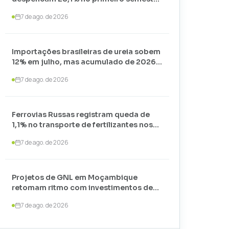
de 2026 e somam apenas 74,3 mil
7 de ago. de 2026
toneladas
Importações brasileiras de ureia sobem
12% em julho, mas acumulado de 2026
recua 24,7%
7 de ago. de 2026
Ferrovias Russas registram queda de
1,1% no transporte de fertilizantes nos
primeiros sete meses de 2026
7 de ago. de 2026
Projetos de GNL em Moçambique
retomam ritmo com investimentos de
US$ 35 bilhões liderados por
7 de ago. de 2026
TotalEnergies e ExxonMobil