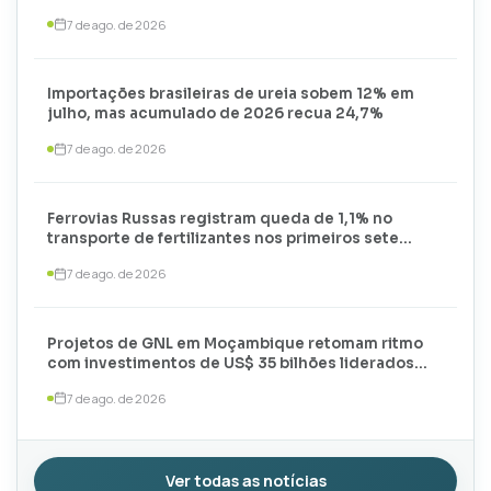
mil toneladas
7 de ago. de 2026
Importações brasileiras de ureia sobem 12% em
julho, mas acumulado de 2026 recua 24,7%
7 de ago. de 2026
Ferrovias Russas registram queda de 1,1% no
transporte de fertilizantes nos primeiros sete
meses de 2026
7 de ago. de 2026
Projetos de GNL em Moçambique retomam ritmo
com investimentos de US$ 35 bilhões liderados
por TotalEnergies e ExxonMobil
7 de ago. de 2026
Ver todas as notícias