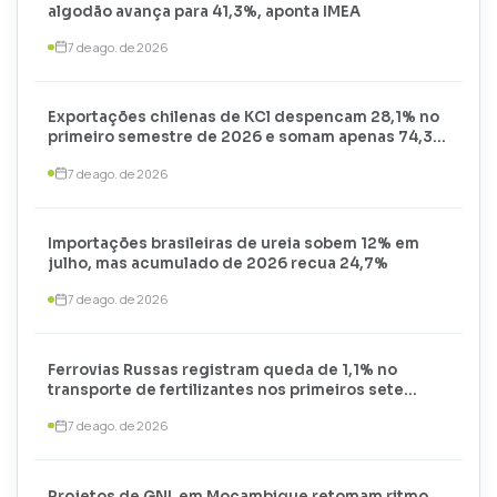
algodão avança para 41,3%, aponta IMEA
7 de ago. de 2026
Exportações chilenas de KCl despencam 28,1% no
primeiro semestre de 2026 e somam apenas 74,3
mil toneladas
7 de ago. de 2026
Importações brasileiras de ureia sobem 12% em
julho, mas acumulado de 2026 recua 24,7%
7 de ago. de 2026
Ferrovias Russas registram queda de 1,1% no
transporte de fertilizantes nos primeiros sete
meses de 2026
7 de ago. de 2026
Projetos de GNL em Moçambique retomam ritmo