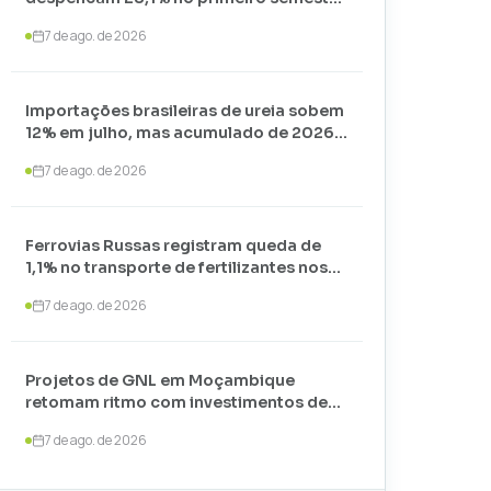
de 2026 e somam apenas 74,3 mil
7 de ago. de 2026
toneladas
Importações brasileiras de ureia sobem
12% em julho, mas acumulado de 2026
recua 24,7%
7 de ago. de 2026
Ferrovias Russas registram queda de
1,1% no transporte de fertilizantes nos
primeiros sete meses de 2026
7 de ago. de 2026
Projetos de GNL em Moçambique
retomam ritmo com investimentos de
US$ 35 bilhões liderados por
7 de ago. de 2026
TotalEnergies e ExxonMobil