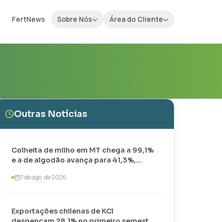
FertNews
Sobre Nós
Área do Cliente
Outras Notícias
Colheita de milho em MT chega a 99,1%
e a de algodão avança para 41,3%,
aponta IMEA
7 de ago. de 2026
Exportações chilenas de KCl
despencam 28,1% no primeiro semestre