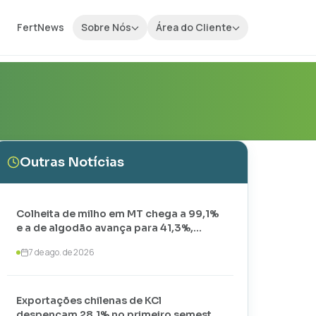
FertNews
Sobre Nós
Área do Cliente
Outras Notícias
Colheita de milho em MT chega a 99,1%
e a de algodão avança para 41,3%,
aponta IMEA
7 de ago. de 2026
Exportações chilenas de KCl
despencam 28,1% no primeiro semestre