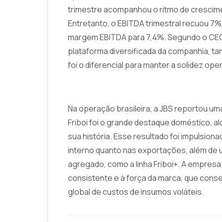
trimestre acompanhou o ritmo de crescim
Entretanto, o EBITDA trimestral recuou 7%,
margem EBITDA para 7,4%. Segundo o CEO gl
plataforma diversificada da companhia, t
foi o diferencial para manter a solidez ope
Na operação brasileira, a JBS reportou u
Friboi foi o grande destaque doméstico, 
sua história. Esse resultado foi impulsio
interno quanto nas exportações, além de 
agregado, como a linha Friboi+. A empres
consistente e à força da marca, que con
global de custos de insumos voláteis.