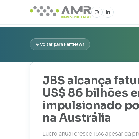
Voltar para FertNews
JBS alcança fat
US$ 86 bilhões 
impulsionado po
na Austrália
Lucro anual cresce 15% apesar da pre