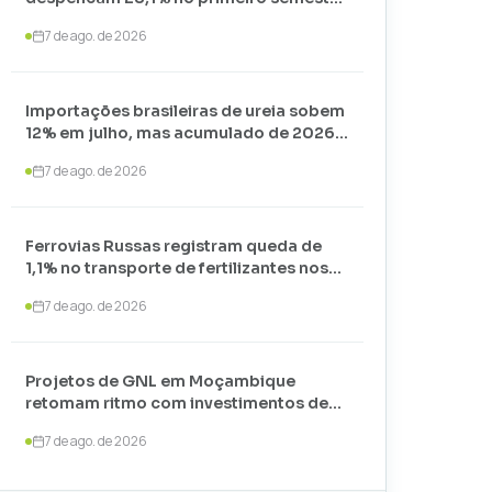
de 2026 e somam apenas 74,3 mil
7 de ago. de 2026
toneladas
Importações brasileiras de ureia sobem
12% em julho, mas acumulado de 2026
recua 24,7%
7 de ago. de 2026
Ferrovias Russas registram queda de
1,1% no transporte de fertilizantes nos
primeiros sete meses de 2026
7 de ago. de 2026
Projetos de GNL em Moçambique
retomam ritmo com investimentos de
US$ 35 bilhões liderados por
7 de ago. de 2026
TotalEnergies e ExxonMobil