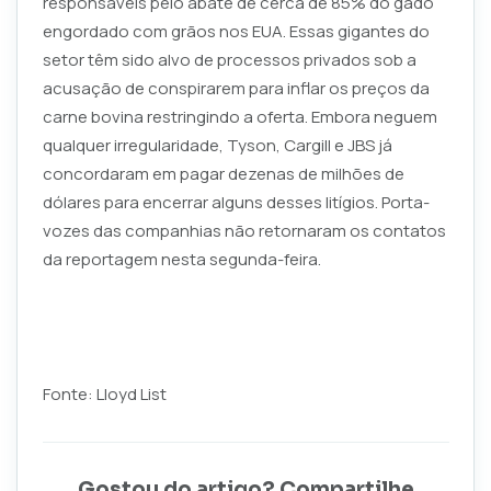
responsáveis pelo abate de cerca de 85% do gado
engordado com grãos nos EUA. Essas gigantes do
setor têm sido alvo de processos privados sob a
acusação de conspirarem para inflar os preços da
carne bovina restringindo a oferta. Embora neguem
qualquer irregularidade, Tyson, Cargill e JBS já
concordaram em pagar dezenas de milhões de
dólares para encerrar alguns desses litígios. Porta-
vozes das companhias não retornaram os contatos
da reportagem nesta segunda-feira.
Fonte: Lloyd List
Gostou do artigo? Compartilhe