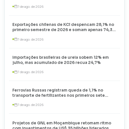
7 de ago. de 2026
Exportações chilenas de KCl despencam 28,1% no
primeiro semestre de 2026 e somam apenas 74,3
mil toneladas
7 de ago. de 2026
Importações brasileiras de ureia sobem 12% em
julho, mas acumulado de 2026 recua 24,7%
7 de ago. de 2026
Ferrovias Russas registram queda de 1,1% no
transporte de fertilizantes nos primeiros sete
meses de 2026
7 de ago. de 2026
Projetos de GNL em Moçambique retomam ritmo
com investimentos de US$ 35 bilhões liderados